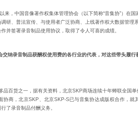
生效以来，中国音像著作权集体管理协会（以下简称“音集协”）在国
场调研、普法宣传、与使用者广泛协商、上线著作权大数据管理
合作并签署录音制品使用协议，取得了令人可喜的成绩。
会交纳录音制品获酬权使用费的各行业的代表，对这些带头履行
奢侈品百货之一，据有关资料，北京SKP商场连续十年蝉联全国
面协商，北京SKP、北京SKP-S已与音集协达成版权合作，
履行了录音制品付酬义务。