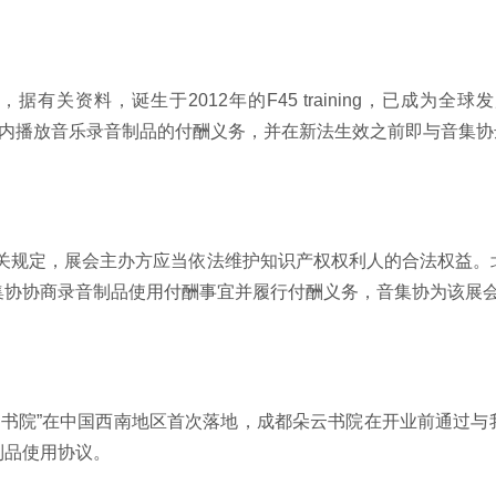
锁品牌，据有关资料，诞生于2012年的F45 training，已成
身场所内播放音乐录音制品的付酬义务，并在新法生效之前即与音集
关规定，展会主办方应当依法维护知识产权权利人的合法权益。
集协协商录音制品使用付酬事宜并履行付酬义务，音集协为该展
云书院”在中国西南地区首次落地，成都朵云书院在开业前通过与
制品使用协议。