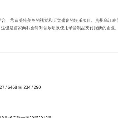
结合，营造
美轮美奂
的视觉和听觉盛宴的娱乐项目。贵州乌江寨
，这也是首家向我会针对音乐喷泉使用录音制品支付报酬的企业
27 / 6468 转 234 / 290