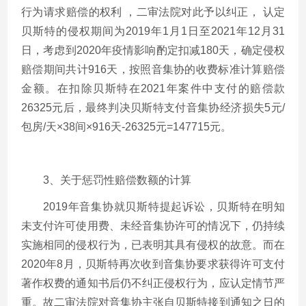
行为请求赔偿的权利 ，二审法院对此予以纠正， 认定
贝斯特的侵权期间为
2019
年
1
月
1
日至
2021
年
12
月
31
日，考虑到
2020
年疫情影响酌定扣减
180
天，确定侵权
赔偿期间共计
916
天，按照音集协的收费标准计算赔偿
金额。在扣除贝斯特在
2021
年案件中支付的赔偿款
26325
元后，最终判决贝斯特支付音集协经济损失
5
元
/
包房
/
天×
38
间×
916
天
-26325
元
=147715
元。
3、关于惩罚性赔偿数额的计算
2019年音集协就贝斯特提起诉讼，贝斯特在明知
未支付许可使用费、未经音集协许可的情况下，仍持续
实施相同的侵权行为，已表明其具有侵权的故意。而在
2020
年
8
月，贝斯特再次收到音集协要求获得许可支付
著作权费的通知书后仍不纠正侵权行为，应认定情节严
重。故二审法院对音集协主张自贝斯特接到通知之日的