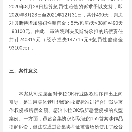
2020
年
8
月
28
日起算惩罚性赔偿的诉求予以支持，即
2020
年
8
月
28
日至
2021
年
12
月
31
日，共计
490
天，判决
对贝斯特增加惩罚性赔偿金：
5
元
/
包房
/
天×
38
间×
490
天
=93100
元。由此二审法院判决贝斯特承担的赔偿责任
共计
240815
元（经济损失
147715
元
+
惩罚性赔偿金
93100
元）。
三、案件意义
本案从司法层面对卡拉
OK
行业版权秩序作出正向
引导，是适用集体管理组织的收费标准进行合理裁决著
作权侵权赔偿金额、惩治卡拉
OK
场所恶意侵权的典型
案例。一方面，虽然音集协仅以取证的
155
首案涉作品
提起诉讼，但法院通过音集协举证被告场所使用了经音