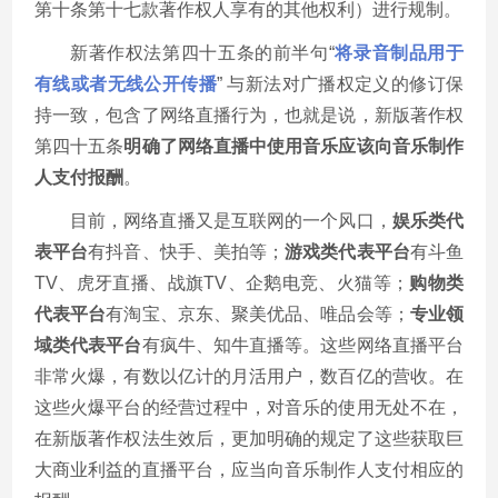
第十条第十七款著作权人享有的其他权利）进行规制。
新著作权法第四十五条的前半句
“
将录音制品用于
有线或者无线公开传播
”
与新法对广播权定义的修订保
持一致，包含了网络直播行为，也就是说，新版著作权
第四十五条
明确了网络直播中使用音乐应该向音乐制作
人支付报酬
。
目前，网络直播又是互联网的一个风口，
娱乐类代
表平台
有抖音、快手、美拍等；
游戏类代表平台
有斗鱼
TV
、虎牙直播、战旗
TV
、企鹅电竞、火猫等；
购物类
代表平台
有淘宝、京东、聚美优品、唯品会等；
专业领
域类代表平台
有疯牛、知牛直播等。这些网络直播平台
非常火爆，有数以亿计的月活用户，数百亿的营收。在
这些火爆平台的经营过程中，对音乐的使用无处不在，
在新版著作权法生效后，更加明确的规定了这些获取巨
大商业利益的直播平台，应当向音乐制作人支付相应的