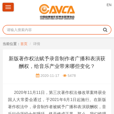
EN
Toggle
navigation
当前位置：
首页
详情
新版著作权法赋予录音制作者广播和表演获
酬权，给音乐产业带来哪些变化？
2020-11-17
5478
2020年
11
月
11
日，第三次著作权法修改草案终获全
国人大常委会通过，于
2021
年
6
月
1
日起施行。在新版
著作权法中，录音制作者被赋予广播和表演获酬权，音
乐行业历经十年呼吁，终于修成正果。那么，我们梳理