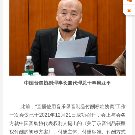
中国音集协副理事长兼代理总干事周亚平
此前，“直播使用音乐录音制品付酬标准协商”工作
一次
会议已于
2021
年
12
月
21
日成功召开，会上与会各
方就中国音集协代表权利人提出的《关于录音制品获酬
权付酬的初步方案》、付酬主体、付酬标准、付酬方式