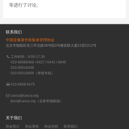
等进行了讨论。
联系我们
中国音像著作权集体管理协会
北京市朝阳区东三环北路38号院3号楼安联大厦22层2212号
工作时间：9:00-17:30
010-66086468 / 6427 / 6442 / 6649
010-65016439
010-65016009（举报专线）
010-6608 6475
cavca@cavca.org
jbzx@cavca.org
（业务举报邮箱）
关于我们
协会简介
协会章程
协会历程
联系我们