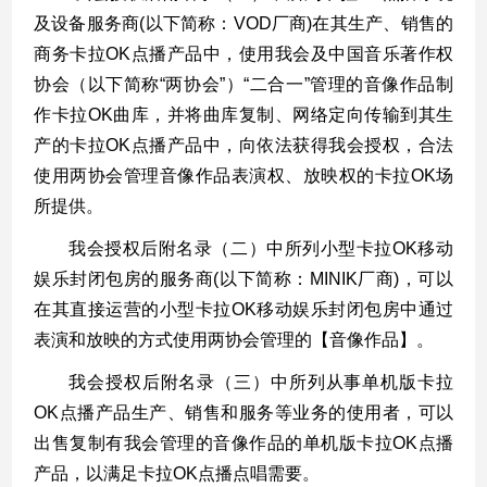
及设备服务商(以下简称：VOD厂商)
在其生产、
销售的
商务卡拉
OK点播产品中，
使用我会及中国音乐著作权
协会（以下简称
“两协会”）“二合一”管理的音像
作品制
作卡拉OK曲库，并将曲库复制、网络定向传输到其
生
产的卡拉
OK点播
产品中，向依法获得我会授权，合法
使用两协会管理音像作品表演权、放映权的卡拉OK场
所提供。
我会授权后附名录（二）中所列小型卡拉
OK移动
娱乐封闭包房
的
服务商
(以下简称：MINIK厂商)，可以
在
其直接运营的小型卡拉
OK移动娱乐封闭包房
中通过
表演和放映的方式使用两协会管理的【音像作品】。
我会授权后附名录（三）中所列从事
单机版卡拉
OK点播产品
生产、销售和服务等业务的使用者，可以
出售复制有我会管理的音像作品的单机版
卡拉
OK点播
产品
，以满足卡拉
OK点播点唱需要。