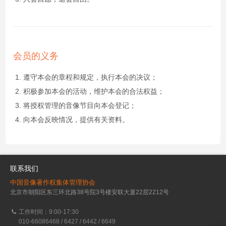
会员的义务
遵守本会的章程和规定，执行本会的决议；
积极参加本会的活动，维护本会的合法权益；
将授权管理的音像节目向本会登记；
向本会反映情况，提供有关资料。
联系我们
中国音像著作权集体管理协会
北京市朝阳区东三环北路38号院3号楼安联大厦22层2212号
工作时间：9:00-17:30
010-66086468 / 6427 / 6442 / 6649