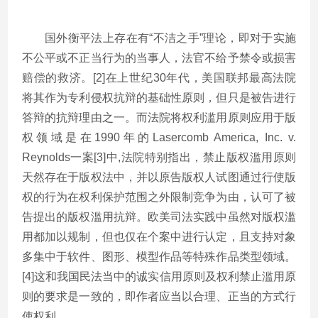
国外衡平法上存在有“不洁之手”理论，即对于实施
不公平或不正当行为的当事人，法官不给予禁令或损害
赔偿的救济。[2]在上世纪30年代，美国联邦最高法院
将其作为专利侵权抗辩的基础性原则，但只是被告进行
答辩的抗辩理由之一。而法院将权利滥用原则应用于版
权领域是在1990年的Lasercomb America, Inc. v.
Reynolds一案[3]中,法院特别指出，禁止版权滥用原则
天然存在于版权法中，并以原告版权人试图通过行使版
权的行为在权利保护范围之外限制竞争为由，认可了被
告提出的版权滥用抗辩。欧美司法实践中虽然对版权滥
用都加以规制，但也仅在个案中进行认定，且支持对象
多集中于软件、图形、模型作品等特殊作品类型领域。
[4]这和我国民法当中的诚实信用原则及权利禁止滥用原
则的要求是一致的，即作者应当以合理、正当的方式行
使权利。