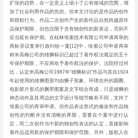
扩张的趋势，在一定意义上缩小了公有领域的范围，增
加了社会利用作品的负担。但本文讨论的是作品的创作
和授权行为。作品二次创作产生的新作品自然跨越原作
品保护期限，但也仅限于含有独创性的新表达，否则不
应当延长保护期。在桂林埃索技术有限公司申请再审的
商标异议复审行政纠纷一案[12]中，埃索公司申请再审
称米高梅公司的雄狮标识已超过了著作权法规定的五十
年保护期限，不应再给予著作权法的保护。法院经过对
比，认定米高梅公司1987年“雄狮标识”作品与其自1924
年起使用的雄狮图形均由狮子形象、环绕在外的圆圈、
电影胶片形式的飘带图案及文字组合而成，只是雄狮的
神态动作及其周边的文字设计等细节略有不同，支持了
埃索公司的再审申请。但作品表达形式的修改和作品独
创性的判断并没有清晰的界限，需要在个案中进行认
定，而二次创作当中新的独创性表达的认定，直接影响
着作品适用新的保护期限和保护范围。另外，版权人在