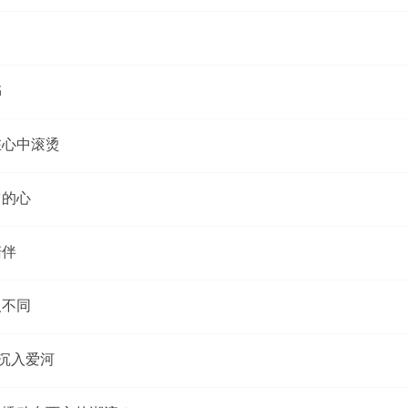
书
在心中滚烫
它的心
陪伴
人不同
择沉入爱河