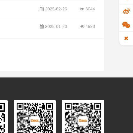
2025-02-26
6044
2025-01-20
4593