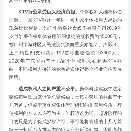
其中广东省780家[6]。
KTV行业承受巨大经济负担。
个体权利人维权诉讼
泛滥，一家KTV歌厅一年同时被几家个体权利人起诉的
现象比比皆是。如广州敦皇饮食娱乐有限公司2019年
支付给著作权集体管理组织缴纳的版权费为45000元，
被广州市海珠区人民法院判决向重庆索隆[7]、声影[8]、
上海灿星[9]支付共计192首歌曲赔偿款153600元。
2020年广东省内有十几家个体权利人在起诉KTV歌
曲，不同权利人接连的轮番诉讼使得整个行业面临发展
困境。
造成权利人之间严重不公平。
虽然司法实践中法定
赔偿按照歌曲来计算总赔偿额，音集协管理的歌曲有十
几万首，但鉴于著作权集体管理组织的非营利性质，行
使权利的方式以许可为主，维权诉讼为辅。起诉歌厅的
目的只是为了促成授权许可，不可能将管理的十几万首
歌一一起诉而谋求其中的巨大商业诉讼利益。因此高额