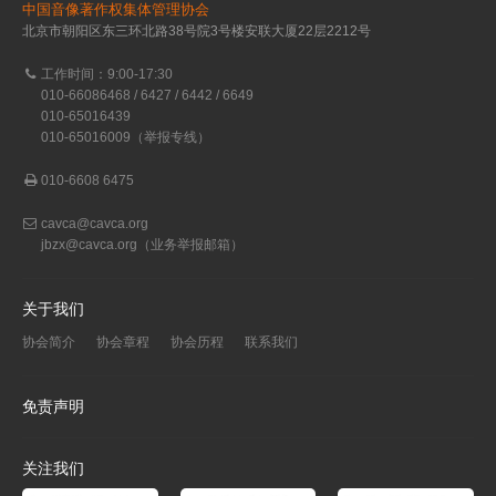
中国音像著作权集体管理协会
北京市朝阳区东三环北路38号院3号楼安联大厦22层2212号
工作时间：9:00-17:30
010-66086468 / 6427 / 6442 / 6649
010-65016439
010-65016009（举报专线）
010-6608 6475
cavca@cavca.org
jbzx@cavca.org
（业务举报邮箱）
关于我们
协会简介
协会章程
协会历程
联系我们
免责声明
关注我们