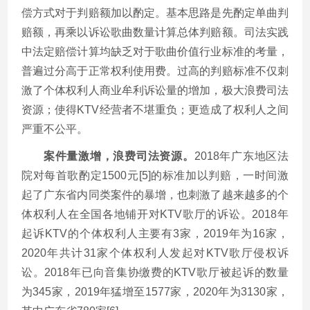
偿方式对于判赔额加以酌定。基本思路是先酌定单曲判
赔额，再乘以诉讼歌曲数量计算总体判赔额。司法实践
中法定赔偿计算均缺乏对于歌曲价值行业标准的考量，
普遍过分高于正常权利使用费。过高的判赔标准不仅刺
激了个体权利人商业牟利诉讼量的增加，极大浪费司法
资源；使得KTV经营者不堪重负；更造成了权利人之间
严重不公平。
案件量激增，浪费司法资源。
2018年广东地区法
院对每首歌酌定1500元[5]的标准加以判赔，一时间激
起了广东省内同类案件的暴增，也刺激了越来越多的个
体权利人在全国各地铺开对KTV歌厅的诉讼。2018年
起诉KTV的个体权利人主要有3家，2019年为16家，
2020年共计31家个体权利人发起对KTV歌厅侵权诉
讼。2018年已向音集协缴费的KTV歌厅被起诉的数量
为345家，2019年猛增至1577家，2020年为3130家，