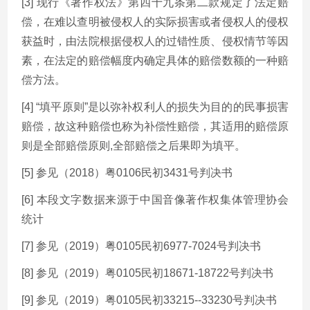
[3] 现行《著作权法》第四十九条第二款规定了法定赔
偿，在难以查明被侵权人的实际损害或者侵权人的侵权
获益时，由法院根据侵权人的过错性质、侵权情节等因
素，在法定的赔偿幅度内确定具体的赔偿数额的一种赔
偿方法。
[4] “填平原则”是以弥补权利人的损失为目的的民事损害
赔偿，故这种赔偿也称为补偿性赔偿，其适用的赔偿原
则是全部赔偿原则,全部赔偿之后果即为填平。
[5] 参见（2018）粤0106民初3431号判决书
[6] 本段文字数据来源于中国音像著作权集体管理协会
统计
[7] 参见（2019）粤0105民初6977-7024号判决书
[8] 参见（2019）粤0105民初18671-18722号判决书
[9] 参见（2019）粤0105民初33215--33230号判决书