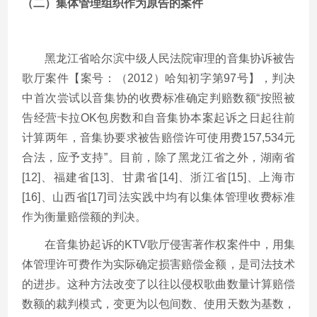
（二）集体管理组织作为原告的案件
黑龙江省哈尔滨中级人民法院审理的音集协诉被告
歌厅案件【案号：（2012）哈知初字第97号】，判决
中首次尝试以音集协的收费标准确定判赔数额“按照被
告经营卡拉OK包房数和自音集协本案起诉之日起往前
计算两年，音集协要求被告赔偿许可使用费157,534元
合法，应予支持”。目前，除了黑龙江省之外，湖南省
[12]、福建省[13]、甘肃省[14]、浙江省[15]、上海市
[16]、山西省[17]司法实践中均有以集体管理收费标准
作为衡量赔偿额的判决。
在音集协起诉的KTV歌厅侵害著作权案件中，用集
体管理许可费作为实际确定损害赔偿金额，是司法技术
的进步。这种方法改变了以往以侵权歌曲数量计算赔偿
数额的裁判模式，变更为以包间数、使用天数为基数，