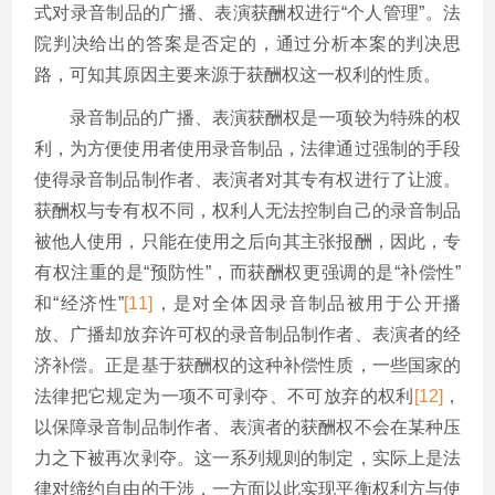
式对录音制品的广播、表演获酬权进行“个人管理”。法
院判决给出的答案是否定的，通过分析本案的判决思
路，可知其原因主要来源于获酬权这一权利的性质。
录音制品的广播、表演获酬权是一项较为特殊的权
利，为方便使用者使用录音制品，法律通过强制的手段
使得录音制品制作者、表演者对其专有权进行了让渡。
获酬权与专有权不同，权利人无法控制自己的录音制品
被他人使用，只能在使用之后向其主张报酬，因此，专
有权注重的是“预防性”，而获酬权更强调的是“补偿性”
和“经济性”
[11]
，是对全体因录音制品被用于公开播
放、广播却放弃许可权的录音制品制作者、表演者的经
济补偿。正是基于获酬权的这种补偿性质，一些国家的
法律把它规定为一项不可剥夺、不可放弃的权利
[12]
，
以保障录音制品制作者、表演者的获酬权不会在某种压
力之下被再次剥夺。这一系列规则的制定，实际上是法
律对缔约自由的干涉，一方面以此实现平衡权利方与使