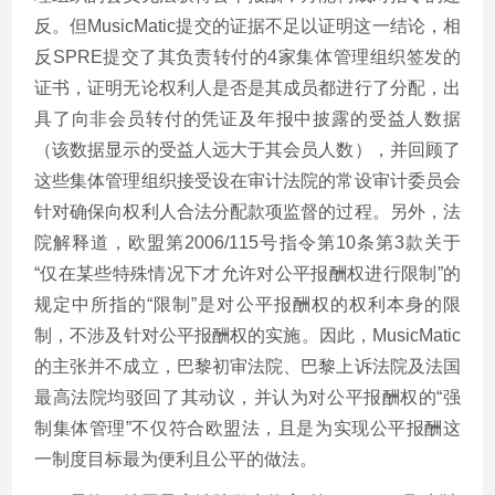
反。但MusicMatic提交的证据不足以证明这一结论，相
反SPRE提交了其负责转付的4家集体管理组织签发的
证书，证明无论权利人是否是其成员都进行了分配，出
具了向非会员转付的凭证及年报中披露的受益人数据
（该数据显示的受益人远大于其会员人数），并回顾了
这些集体管理组织接受设在审计法院的常设审计委员会
针对确保向权利人合法分配款项监督的过程。另外，法
院解释道，欧盟第2006/115号指令第10条第3款关于
“仅在某些特殊情况下才允许对公平报酬权进行限制”的
规定中所指的“限制”是对公平报酬权的权利本身的限
制，不涉及针对公平报酬权的实施。因此，MusicMatic
的主张并不成立，巴黎初审法院、巴黎上诉法院及法国
最高法院均驳回了其动议，并认为对公平报酬权的“强
制集体管理”不仅符合欧盟法，且是为实现公平报酬这
一制度目标最为便利且公平的做法。