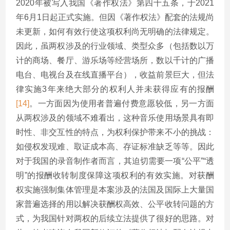
2020年被写入我国《著作权法》第四十五条，于2021
年6月1日起正式实施。但因《著作权法》配套的法规尚
未更新，如何有效行使这项权利尚无明确的法律规定。
因此，虽两权涉及的行业领域、类型众多（包括数以万
计的商场、餐厅、游乐场等经营场所，数以千计的广播
电台、电视台及在线直播平台），收益前景巨大，但法
律实施3年来绝大部分的权利人并未获得应有的报酬
[14]
。一方面因为使用者普遍付费意愿较低，另一方面
从两权涉及的领域不难看出，这种音乐使用场景具有即
时性、非交互性的特点，为权利保护带来不小的挑战：
如侵权发现难、取证成本高、存证标准缺乏等等。因此
对于我国的录音制作者而言，其迫切需要一项“公平”“透
明”的报酬收转制度保障这项权利的有效实施。对获酬
权实施强制集体管理是本案涉及的法国及国际上大量国
家普遍选择的用以解决获酬权高效、公平收转问题的方
式，为我国针对两权的后续立法提供了很好的思路。对