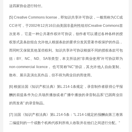
这四家协会进行转付。
[5] Creative Commons license，即知识共享许可协议，一般简称为CC或
CC许可，于2002年12月16日由美国非盈利性组织Creative Commons首
次发布， 它是一种公共著作权许可协议，创作者可以通过各种各样的授
权形式及条款组合允许他人根据条款的要求分发其受著作权保护的作品，
而同时又保留其他某些权利。知识共享许可协议根据不同的授权条款可包
括：BY、NC、ND、SA等类型，本文所说的“非商业使用”许可协议即为
non-commercial licence， 也可简称“NC”协议，其允许他人自由复制、
散布、展示及演出其作品，但不得为商业目的而使用。
[6] 根据法国《知识产权法典》第L.214-1条规定，录音制作者获得公平报
酬的前提条件为公共场所播放或者广播中播放的录音制品系“已因商业目
的而发表” 的录音制品。
[7] 法国《知识产权法典》第L.214-5条：“L.214-1规定的报酬由第三卷第
二编提到的一个或数个机构代权利所有人收取并在他们之间进行分配。”