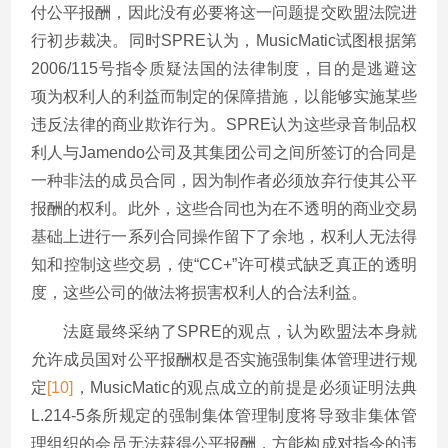
付公平报酬，因此没有必要将这一问题提交欧盟法院进
行初步裁决。同时SPRE认为，MusicMatic试图根据第
2006/115号指令质疑法国的法律制度，目的是逃避这
项为权利人的利益而制定的保障措施，以能够实施某些
违反法律的商业欺诈行为。SPRE认为这些录音制品权
利人与Jamendo公司及其集团公司之间所签订的合同是
一种非法的成员合同，因为制作者必须放弃行使其公平
报酬的权利。此外，这些合同也为在不透明的商业交易
基础上进行一系列合同操作留下了余地，权利人无法得
知和控制这些交易，使“CC+”许可模式缺乏真正的透明
度，这些公司的做法将损害权利人的合法利益。
法庭最终采纳了SPRE的观点，认为欧盟法本身就
允许成员国对公平报酬权是否实施强制集体管理进行规
定
[10]
，MusicMatic的观点成立的前提是必须证明法典
L.214-5条所规定的强制集体管理制度将导致非集体管
理组织的会员无法获得公平报酬，方能构成对指令的违