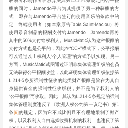
表演者和制作者在放弃法典第L.214-1条规定的公平报
酬的同时，Jamendo平台为其提供了另一种获酬的方
式，即在与Jamendo平台签订的使用音乐的条款中约
定，终端使用者（如本案原告Tapis Saint-Maclou）将
使用录音制品的报酬支付给Jamendo，Jamendo再将
其中的50%支付给权利人。MusicMatic认为这种报酬的
支付方式也是公平的，因此在“CC+”模式下，公平报酬
可以通过以上权利人“个人管理”的方式予以实现。另一
方面，MusicMatic试图通过证明非集体管理组织的会员
无法获得公平报酬收益，以此证明集体管理组织依据第
L.214-5条所强制性征收的此类财产报酬是旨在为其自
身提供资金的强制性征收版税，并不是为了权利人的
“公平报酬”而收取。因此，其认为L.214-5条规定的强制
集体管理制度违反了《欧洲人权公约第一议定书》第1
条
[9]
的规定，因为它不成比例且不合理地限制了财产
权，以及权利人自由选择收费机制的权利，也违反了第