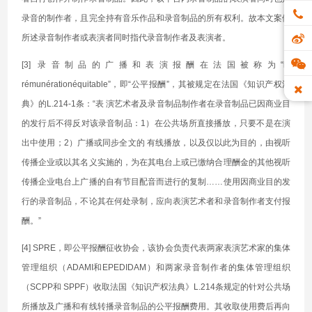
录音的制作者，且完全持有音乐作品和录音制品的所有权利。故本文案例
所述录音制作者或表演者同时指代录音制作者及表演者。
[3] 录音制品的广播和表演报酬在法国被称为“la
rémunérationéquitable”，即“公平报酬”，其被规定在法国《知识产权法
典》的L.214-1条：“表 演艺术者及录音制品制作者在录音制品已因商业目
的发行后不得反对该录音制品：1）在公共场所直接播放，只要不是在演
出中使用；2）广播或同步全文的 有线播放，以及仅以此为目的，由视听
传播企业或以其名义实施的，为在其电台上或已缴纳合理酬金的其他视听
传播企业电台上广播的自有节目配音而进行的复制……使用因商业目的发
行的录音制品，不论其在何处录制，应向表演艺术者和录音制作者支付报
酬。”
[4] SPRE，即公平报酬征收协会，该协会负责代表两家表演艺术家的集体
管理组织（ADAMI和EPEDIDAM）和两家录音制作者的集体管理组织
（SCPP和 SPPF）收取法国《知识产权法典》L.214条规定的针对公共场
所播放及广播和有线转播录音制品的公平报酬费用。其收取使用费后再向