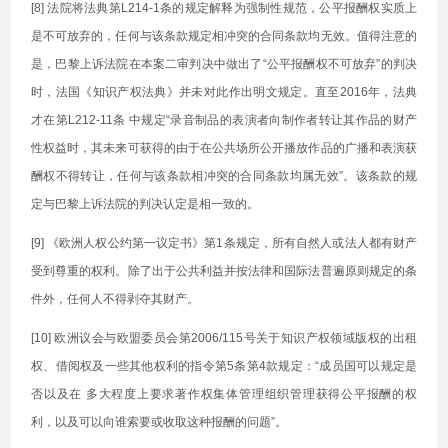
[8] 法院将法典第L214-1条的规定解释为强制性规范，公平报酬权实质上
是不可放弃的，任何与该条款规定相冲突的合同条款均无效。值得注意的
是，巴黎上诉法院在本案二审判决中做出了“公平报酬权不可放弃”的判决
时，法国《知识产权法典》并未对此作出明文规定。直至2016年，法典
才在第L212-11条 中规定“录音制品的表演者向制作者转让其作品的财产
性权益时，其未来可获得的由于在公共场所公开播放作品的广播和表演获
酬权不得转让，任何与该条款相冲突的合同条款均属无效”。该条款的规
定与巴黎上诉法院的判决认定是相一致的。
[9] 《欧洲人权公约第一议定书》第1条规定，所有自然人或法人都有财产
受到尊重的权利。除了出于公共利益并按法律和国际法普遍原则规定的条
件外，任何人不得剥夺其财产。
[10] 欧洲议会与欧盟委员会第2006/115号关于知识产权领域版权的出租
权、借阅权及一些其他权利的指令第5条第4款规定：“成员国可以规定是
否以及在 多大程度上要求著作权集体管理组织管理获得公平报酬的权
利，以及可以向谁索要或收取这种报酬的问题”。