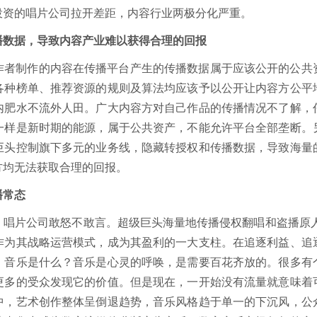
投资的唱片公司拉开差距，内容行业两极分化严重。
播数据，导致内容产业难以获得合理的回报
作者制作的内容在传播平台产生的传播数据属于应该公开的公共
各种榜单、推荐资源的规则及算法均应该予以公开让内容方公平
内肥水不流外人田。广大内容方对自己作品的传播情况不了解，
一样是新时期的能源，属于公共资产，不能允许平台全部垄断。
巨头控制旗下多元的业务线，隐藏转授权和传播数据，导致海量
方均无法获取合理的回报。
播常态
，唱片公司敢怒不敢言。超级巨头海量地传播侵权翻唱和盗播原人
作为其战略运营模式，成为其盈利的一大支柱。在追逐利益、追
。音乐是什么？音乐是心灵的呼唤，是需要百花齐放的。很多有
更多的受众发现它的价值。但是现在，一开始没有流量就意味着
中，艺术创作整体呈倒退趋势，音乐风格趋于单一的下沉风，公