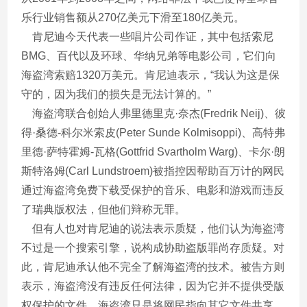
乐行业销售额从270亿美元下滑至180亿美元。
肯尼迪今天代表一些唱片公司作证，其中包括索尼
BMG、百代以及环球、华纳兄弟等电影公司，它们向
海盗湾索赔1320万美元。肯尼迪表示，“我认为这是保
守的，因为我们的损失是无法计算的。”
海盗湾联合创始人弗里德里克·奈杰(Fredrik Neij)、彼
得·桑德-科尔米索皮(Peter Sunde Kolmisoppi)、高特弗
里德·萨特霍姆-瓦格(Gottfrid Svartholm Warg)、卡尔·朗
斯特洛姆(Carl Lundstroem)被指控因帮助百万计的网民
通过海盗湾免费下载受保护的音乐、电影和游戏而违反
了瑞典版权法，但他们辩称无罪。
但有人也对肯尼迪的说法表示质疑，他们认为海盗湾
不过是一个搜索引擎，说构成协助盗版罪尚存质疑。对
此，肯尼迪承认他不完全了解海盗湾的技术。被告方则
表示，海盗湾没有违反任何法律，因为它并不提供受版
权保护的文件，海盗湾只是将网民指向其它文件共享