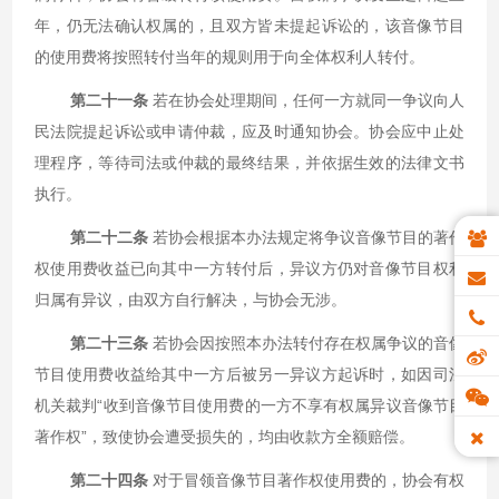
年，仍无法确认权属的，且双方皆未提起诉讼的，该音像节目
的使用费将按照转付当年的规则用于向全体权利人转付。
第二十一条
若在协会处理期间，任何一方就同一争议向人
民法院提起诉讼或申请仲裁，应及时通知协会。协会应中止处
理程序，等待司法或仲裁的最终结果，并依据生效的法律文书
执行。
第二十二条
若协会根据本办法规定将争议音像节目的著作
权使用费收益已向其中一方转付后，异议方仍对音像节目权利
归属有异议，由双方自行解决，与协会无涉。
第二十三条
若协会因按照本办法转付存在权属争议的音像
节目使用费收益给其中一方后被另一异议方起诉时，如因司法
机关裁判“收到音像节目使用费的一方不享有权属异议音像节目
著作权”，致使协会遭受损失的，均由收款方全额赔偿。
第二十四条
对于冒领音像节目著作权使用费的，协会有权