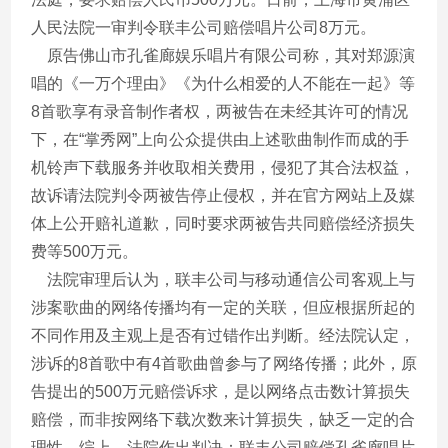
人民法院一审判令联丰公司赔偿唱片公司8万元。
原告佛山市孔雀廊娱乐唱片有限公司称，其对郑源演
唱的《一万个理由》《为什么相爱的人不能在一起》等
8首歌享有录音制作者权，两被告在未经其许可的情况
下，在“掌秀网”上向公众提供由上述歌曲制作而成的手
机铃声下载服务并收取相关费用，侵犯了其合法权益，
故诉请法院判令两被告停止侵权，并在官方网站上及媒
体上公开赔礼道歉，同时要求两被告共同赔偿经济损失
费等500万元。
法院审理后认为，联丰公司与移动通信公司客观上与
涉案歌曲的网络传播均有一定的关联，但应根据所起的
不同作用及主观上是否有过错作出判断。经法院认定，
涉诉的8首歌中有4首歌曲曾参与了网络传播；此外，原
告提出的500万元赔偿诉求，是以网络点击数计算损失
赔偿，而非按网络下载次数来计算损失，缺乏一定的合
理性。综上，法院作出判决：联丰公司赔偿孔雀廊唱片