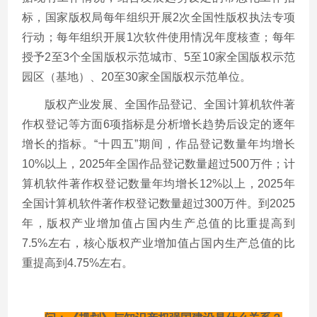
标，国家版权局每年组织开展
2
次全国性版权执法专项
行动；每年组织开展
1
次软件使用情况年度核查；每年
授予
2
至
3
个全国版权示范城市、
5
至
10
家全国版权示范
园区（基地）、
20
至
30
家全国版权示范单位。
版权产业发展、全国作品登记、全国计算机软件著
作权登记等方面
6
项指标是分析增长趋势后设定的逐年
增长的指标。“十四五”期间，作品登记数量年均增长
10%
以上，
2025
年全国作品登记数量超过
500
万件；计
算机软件著作权登记数量年均增长
12%
以上，
2025
年
全国计算机软件著作权登记数量超过
300
万件。到
2025
年，版权产业增加值占国内生产总值的比重提高到
7.5%
左右，核心版权产业增加值占国内生产总值的比
重提高到
4.75%
左右。