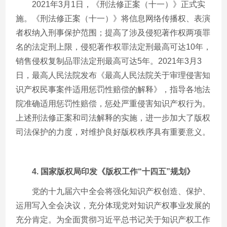
2021年
3
月
1
日，《刑法修正案（十一）》正式实
施。《刑法修正案（十一）》将信息网络传播权、表演
者权纳入刑事保护范围；提高了涉及侵犯著作权两项罪
名的法定刑上限，侵犯著作权罪法定刑最高可达
10
年，
销售侵权复制品罪法定刑最高可达
5
年。
2021
年
3
月
3
日，最高人民法院发布《最高人民法院关于审理侵害知
识产权民事案件适用惩罚性赔偿的解释》，指导各地法
院准确适用惩罚性赔偿，惩处严重侵害知识产权行为。
上述刑法修正案和司法解释的实施，进一步加大了版权
司法保护的力度，对维护良好版权秩序具有重要意义。
4.
国家版权局印发《版权工作
“
十四五
”
规划》
党的十九届六中全会将强化知识产权创造、保护、
运用写入全会决议，充分体现党对知识产权事业发展的
充分肯定。为全面贯彻习近平总书记关于知识产权工作