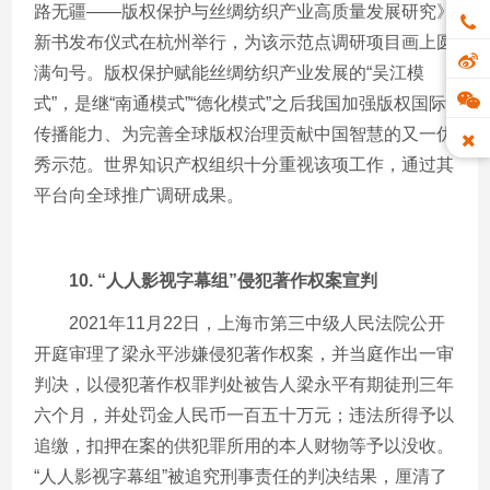
路无疆——版权保护与丝绸纺织产业高质量发展研究》
新书发布仪式在杭州举行，为该示范点调研项目画上圆
满句号。版权保护赋能丝绸纺织产业发展的“吴江模
式”，是继“南通模式”“德化模式”之后我国加强版权国际
传播能力、为完善全球版权治理贡献中国智慧的又一优
秀示范。世界知识产权组织十分重视该项工作，通过其
平台向全球推广调研成果。
10. “
人人影视字幕组
”
侵犯著作权案宣判
2021年
11
月
22
日，上海市第三中级人民法院公开
开庭审理了梁永平涉嫌侵犯著作权案，并当庭作出一审
判决，以侵犯著作权罪判处被告人梁永平有期徒刑三年
六个月，并处罚金人民币一百五十万元；违法所得予以
追缴，扣押在案的供犯罪所用的本人财物等予以没收。
“人人影视字幕组”被追究刑事责任的判决结果，厘清了