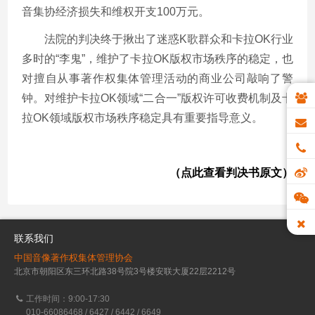
音集协经济损失和维权开支
100
万元。
法院的判决终于揪出了迷惑
K
歌群众和卡拉
OK
行业
多时的“李鬼”，维护了卡拉
OK
版权市场秩序的稳定，也
对擅自从事著作权集体管理活动的商业公司敲响了警
钟。对维护卡拉
OK
领域“二合一”版权许可收费机制及卡
拉
OK
领域版权市场秩序稳定具有重要指导意义。
（点此查看判决书原文）
联系我们
中国音像著作权集体管理协会
北京市朝阳区东三环北路38号院3号楼安联大厦22层2212号
工作时间：9:00-17:30
010-66086468 / 6427 / 6442 / 6649