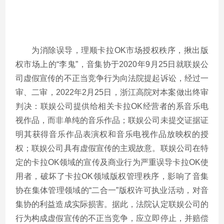
为消除误导，理顺卡拉
OK
市场授权秩序，揪出版
权市场上的“李鬼”，音集协于
2020
年
9
月
25
日就联娱公
司虚假宣传的不正当竞争行为向法院提起诉讼，经过一
审、二审，
2022
年
2
月
25
日，浙江高院对本案做出终审
判决：联娱公司提供给相关卡拉
OK
经营者的系音乐电
视作品，而非单纯的音乐作品；联娱公司未提交证据证
明其获得音乐作品表演权和音乐电视作品放映权的授
权；联娱公司具有虚假宣传的主观故意。联娱公司在特
定的卡拉
OK
领域的宣传及商业行为严重误导卡拉
OK
使
用者，破坏了卡拉
OK
领域版权管理秩序，影响了音集
协在集体管理领域的“二合一”版权许可执业活动，对音
集协的利益造成实际损害。据此，法院认定联娱公司的
行为构成虚假宣传的不正当竞争，应立即停止，并赔偿