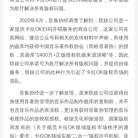
为歌厅解决所有版权问题。
2020
年
6
月，音集协经调查了解到，联娱公司是一
家提供卡拉
OK
扫码开唱服务的商业公司，这家公司在
其网站、微信公众号和相关的宣传材料中声称，所使用
的曲库均获得中国音乐著作权协会（简称音著协）的授
权，其曲库“
1400
万
+
正版授权歌曲来源清晰”等，因此
联娱公司承诺可为歌厅解决所有版权问题，并提供担保
服务，联娱公司的此种行为引起了卡拉
OK
版权市场的
混乱。
音集协经进一步了解发现，原来联娱公司仅获得自
身使用音著协管理的音乐作品制作曲库的复制权，并不
包含音乐作品的表演权，更没有获得音集协管理的音乐
电视作品的放映权授权。根据文化和旅游部、国家版权
局发布的《关于规范卡拉
OK
领域版权市场秩序的通
知》要求，卡拉
OK
领域实施“二合一”版权许可机制。音