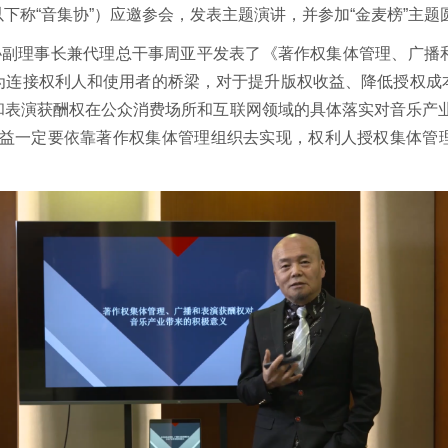
下称“音集协”）应邀参会，发表主题演讲，并参加“金麦榜”主题
集协副理事长兼代理总干事周亚平发表了《著作权集体管理、广播
为连接权利人和使用者的桥梁，对于提升版权收益、降低授权成
和表演获酬权在公众消费场所和互联网领域的具体落实对音乐产业
利益一定要依靠著作权集体管理组织去实现，权利人授权集体管