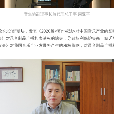
音集协副理事长兼代理总干事 周亚平
文化投资”版块，发表《
2020
版
<
著作权法
>
对中国音乐产业的影
法》对录音制品广播和表演权的缺失，导致权利保护失衡，缺乏
权法》对我国音乐产业发展将产生的积极影响，对录音制品广播