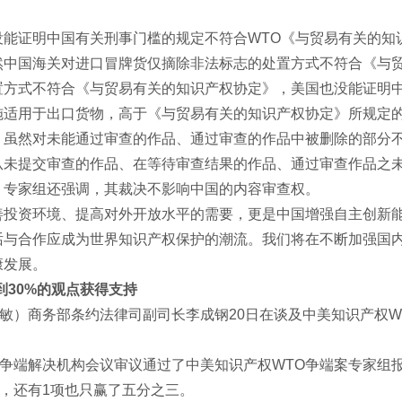
：
能证明中国有关刑事门槛的规定不符合WTO《与贸易有关的知
中国海关对进口冒牌货仅摘除非法标志的处置方式不符合《与贸
置方式不符合《与贸易有关的知识产权协定》，美国也没能证明
施适用于出口货物，高于《与贸易有关的知识产权协定》所规定
虽然对未能通过审查的作品、通过审查的作品中被删除的部分不
从未提交审查的作品、在等待审查结果的作品、通过审查作品之
。专家组还强调，其裁决不影响中国的内容审查权。
投资环境、提高对外开放水平的需要，更是中国增强自主创新能
话与合作应成为世界知识产权保护的潮流。我们将在不断加强国
康发展。
到30%的观点获得支持
敏）商务部条约法律司副司长李成钢20日在谈及中美知识产权W
争端解决机构会议审议通过了中美知识产权WTO争端案专家组
项，还有1项也只赢了五分之三。