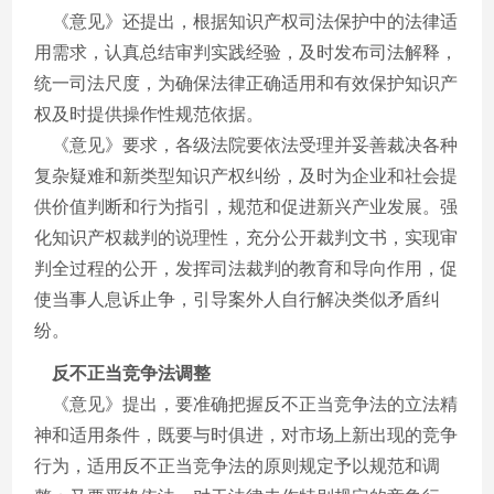
《意见》还提出，根据知识产权司法保护中的法律适
用需求，认真总结审判实践经验，及时发布司法解释，
统一司法尺度，为确保法律正确适用和有效保护知识产
权及时提供操作性规范依据。
《意见》要求，各级法院要依法受理并妥善裁决各种
复杂疑难和新类型知识产权纠纷，及时为企业和社会提
供价值判断和行为指引，规范和促进新兴产业发展。强
化知识产权裁判的说理性，充分公开裁判文书，实现审
判全过程的公开，发挥司法裁判的教育和导向作用，促
使当事人息诉止争，引导案外人自行解决类似矛盾纠
纷。
反不正当竞争法调整
《意见》提出，要准确把握反不正当竞争法的立法精
神和适用条件，既要与时俱进，对市场上新出现的竞争
行为，适用反不正当竞争法的原则规定予以规范和调