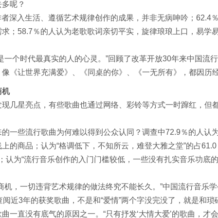
去多呢？
作者深入生活、遵循艺术规律创作的成果，并非无病呻吟；62.4
求；58.7％的人认为老歌歌词亲切平实，旋律琅琅上口，易学易
一个时代最真实的人的心灵。”回顾了改革开放30年来中国流
，像《让世界充满爱》、《同桌的你》、《一无所有》，都因历
商机
现几星亮点，有些歌曲也通过网络、彩铃等方式一时蹿红，但都
一些流行歌曲为何难以得到公众认同？调查中72.9％的人认
的商品；认为“格调低下，不知所云，难登大雅之堂”的占61.0
7％；认为“流行音乐创作的入门门槛较低，一些没有扎实音乐功底
商机，一切违背艺术规律的做法终究不能长久。”中国流行音乐学
阅近3年的获奖歌曲，不是和“爱情”两个字没完没了，就是和
曲一直没有底气的原因之一。“只有抒发‘大情大爱’的歌曲，才