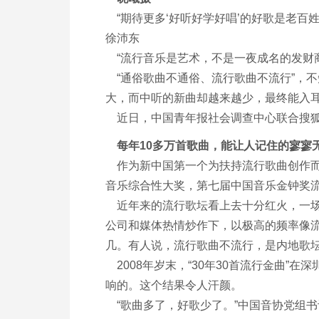
“期待更多‘好听好学好唱’的好歌是老百
徐沛东
“流行音乐是艺术，不是一夜成名的发财
“通俗歌曲不通俗、流行歌曲不流行”，不
大，而中听的新曲却越来越少，最终能入
近日，中国青年报社会调查中心联合搜狐新
每年10多万首歌曲，能让人记住的寥寥
作为新中国第一个为扶持流行歌曲创作而
音乐综合性大奖，第七届中国音乐金钟奖
近年来的流行歌坛看上去十分红火，一场又一
公司和媒体热情炒作下，以极高的频率像流
几。有人说，流行歌曲不流行，是内地歌
2008年岁末，“30年30首流行金曲”在
响的。这个结果令人汗颜。
“歌曲多了，好歌少了。”中国音协党组