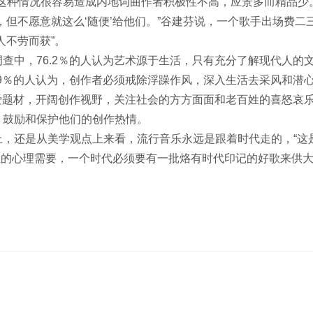
币。这种情况很容易造成内地词曲作者积极性不高，应景多而精品少
但不愿意就这么‘随便’给他们。”谷建芬说，一个歌手出场费二
人不劳而获”。
中，76.2％的人认为艺术源于生活，只有充分了解现代人的
.9％的人认为，创作者必须戒除浮躁作风，深入生活去采风和潜
情爱题材，开阔创作视野，关注社会的方方面面和老百姓的喜怒哀乐
，鼓励和保护他们的创作热情。
，还是从美学观点上来看，流行音乐永远是跟着时代走的，“这是
姓的心理需要，一个时代必须要有一批烙有时代印记的好歌来供大