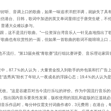
好听、音调上口的歌曲，如果一味追求洋腔洋调，就缺失了具有
模仿港台、日韩，歌词中加进的英文单词显得过于唐突生硬，不伦不
，普通大众难以参与。
跟，这不是流行歌曲。”一位资深台湾音乐人一针见血地指出了
行歌曲也有欣赏性的一面，但如果一首歌曲的歌词不能琅琅上口
不流行。”第13届央视“青歌赛”流行组比赛评委、音乐理论家田
，87.7％的人认为，大量资金投入到歌手的外包装和打广告上
为是“选秀风”助长了年轻人一夜成名的浮躁心态；19.4％的人认
无收。”这是谷建芬对当今流行乐坛的评价。作为中国流行音乐的
吁，指出国内音乐要良性发展，版权使用的混乱和盗版的泛滥就
音乐作品时，每分钟仅需支付词曲作者0．3元费用；在港台，每