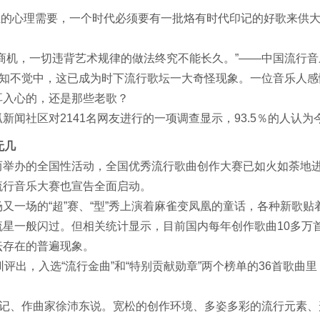
姓的心理需要，一个时代必须要有一批烙有时代印记的好歌来供大
商机，一切违背艺术规律的做法终究不能长久。”——中国流行音
知不觉中，这已成为时下流行歌坛一大奇怪现象。一位音乐人感
耳入心的，还是那些老歌？
闻社区对2141名网友进行的一项调查显示，93.5％的人认
无几
举办的全国性活动，全国优秀流行歌曲创作大赛已如火如荼地进
流行音乐大赛也宣告全面启动。
场的“超”赛、“型”秀上演着麻雀变凤凰的童话，各种新歌贴着或
星一般闪过。但相关统计显示，目前国内每年创作歌曲10多万
坛存在的普遍现象。
深圳评出，入选“流行金曲”和“特别贡献勋章”两个榜单的36首歌曲
书记、作曲家徐沛东说。宽松的创作环境、多姿多彩的流行元素、