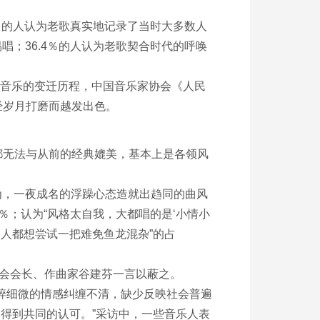
％的人认为老歌真实地记录了当时大多数人
唱；36.4％的人认为老歌契合时代的呼唤
行音乐的变迁历程，中国音乐家协会《人民
经岁月打磨而越发出色。
无法与从前的经典媲美，基本上是各领风
为，一夜成名的浮躁心态造就出趋同的曲风
％；认为“风格太自我，大都唱的是‘小情小
的人都想尝试一把难免鱼龙混杂”的占
会会长、作曲家谷建芬一言以蔽之。
琐碎细微的情感纠缠不清，缺少反映社会普遍
会得到共同的认可。”采访中，一些音乐人表