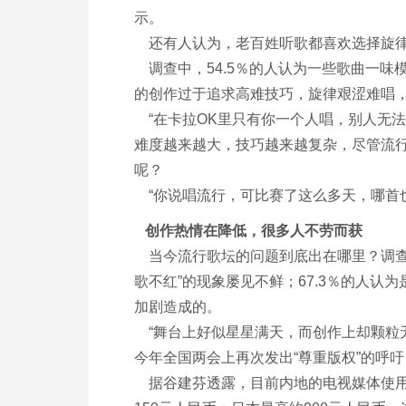
示。
还有人认为，老百姓听歌都喜欢选择旋律
调查中，54.5％的人认为一些歌曲一味
的创作过于追求高难技巧，旋律艰涩难唱
“在卡拉OK里只有你一个人唱，别人无法
难度越来越大，技巧越来越复杂，尽管流
呢？
“你说唱流行，可比赛了这么多天，哪首也
创作热情在降低，很多人不劳而获
当今流行歌坛的问题到底出在哪里？调查中
歌不红”的现象屡见不鲜；67.3％的人认
加剧造成的。
“舞台上好似星星满天，而创作上却颗粒
今年全国两会上再次发出“尊重版权”的呼
据谷建芬透露，目前内地的电视媒体使用