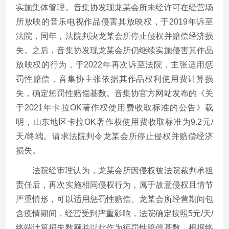
实施集体管理。音集协发现龙某会所未经许可在经营场
所放映的音乐电视作品侵害其放映权，于2019年诉至
法院，同年，法院判决龙某会所停止侵权并赔偿经济损
失。之后，音集协发现龙某会所仍继续实施侵害其作品
放映权的行为，于2022年再次诉至法院，主张适用惩
罚性赔偿，音集协主张依据其作品权利使用费计算损
失，确定惩罚性赔偿基数。音集协官方网站发布的《关
于2021年卡拉OK著作权使用费收取标准的公告》载
明，山东地区卡拉OK著作权使用费收取标准为9.2元/
天/终端。请求法院判令龙某会所停止侵权并赔偿经济
损失。
法院经审理认为，龙某会所因侵权被法院裁判承担
责任后，再次实施相同侵权行为，属于故意侵权且情节
严重情形，可以适用惩罚性赔偿。龙某会所经营期间包
含疫情期间，经营受到严重影响，法院确定按照5元/天/
终端计算损失数额并以此作为惩罚性赔偿基数。根据终