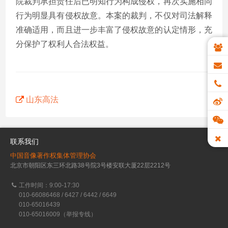
院裁判承担责任后已明知行为构成侵权，再次实施相同
行为明显具有侵权故意。本案的裁判，不仅对司法解释
准确适用，而且进一步丰富了侵权故意的认定情形，充
分保护了权利人合法权益。
山东高法
联系我们
中国音像著作权集体管理协会
北京市朝阳区东三环北路38号院3号楼安联大厦22层2212号
工作时间：9:00-17:30
010-66086468 / 6427 / 6442 / 6649
010-65016439
010-65016009（举报专线）