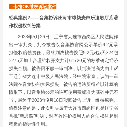
丨卡拉
OK维权诉讼案件
经典案例
2——音集协诉庄河市球柒麦声乐迪歌厅店著
作权侵权纠纷案
2023年5月26日，辽宁省大连市西岗区人民法院作
出一审判决，判令被告以音集协官网公示单价9.2元承
担侵权赔偿责任，最终判决被告按照9.2元/包/天×24包
×275天加上合理维权开支共计61720元的标准确定经济
损失金额。被告因不服一审判决，以判决过高为由上诉
至辽宁省大连市中级人民法院，经中院审查，认为一审
法院在音集协的实际损失、被告的违法所得难以计算的
情形下，以音集协公示的许可使用费标准为基础并无不
当，最终于2023年9月18日驳回被告上诉，维持原判。
值得注意的是，此次判决属于大连市西岗区也是辽宁省
首批“新思路”判决，对有效维护权利人的合法权益起到
积极的指导性作用。