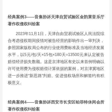
经典案例
3——音集协诉天津自贸试验区金韵莱音乐厅
著作权侵权纠纷案
2023年11月1日，天津自由贸易试验区人民法院综
合考虑侵权期间疫情对被告经营的影响作出一审判决，
参照国家版权局公布的行业使用费标准及当地经济发展
水平，
以
5元/包/天×15包×180天=13500元来认定被告
赔偿经济损失数额。这是京津地区有史以来首例明确以
许可使用费为侵权赔偿计算依据的案例，对京津冀地区
进一步推进“新思路”判赔、促进侵权场所和解签约有积
极意义。
经典案例
4——音集协诉西安市长安区铂菲特休闲会所
著作权侵权纠纷案