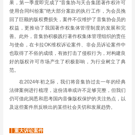
果，
第一季度即完成了
“音集协与天合集团著作权许可
使用合同纠纷案”绝大部分案款的执行工作，
为会员挽
回了巨额的版权费损失，案件不仅维护了音集协会员的
权益，更推动了我国著作权集体管理制度的发展和完
善。此外，音集协积极践行著作权集体管理组织的责任
与使命，
在卡拉
OK维权诉讼案件、非会员诉讼案件中
也取得了不俗的成绩，有效打击了侵权行为，对构建良
好的版权许可市场产生了积极影响，为行业树立了典
范。
在2024年初之际，我们将音集协过去一年的经典
法律案例进行梳理，这份清单或许不足够完整，但我们
仍可借此洞悉和思考国内音像版权保护的关注热点，以
及这些案件所反映出的某些社会关切和发展趋势。
丨重大诉讼案件