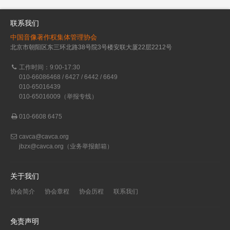
联系我们
中国音像著作权集体管理协会
北京市朝阳区东三环北路38号院3号楼安联大厦22层2212号
工作时间：9:00-17:30
010-66086468 / 6427 / 6442 / 6649
010-65016439
010-65016009（举报专线）
010-6608 6475
cavca@cavca.org
jbzx@cavca.org
（业务举报邮箱）
关于我们
协会简介
协会章程
协会历程
联系我们
免责声明