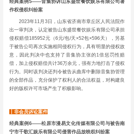
经典案例
5——音集协诉山东盛世餐饮娱乐有限公司著
作权侵权纠纷案
2023年11月3日，山东省济南市章丘区人民法院作
出一审判决，认定被告山东盛世餐饮娱乐有限公司承担
侵权赔偿185952元（6元/包/天×52包×596天），另基
于被告公司再次实施相同侵权行为，具有明显的侵权故
意，因此判决中也支持了音集协主张的1倍惩罚性赔
偿，加上侵权赔偿共计36万余元，强有力地打击了侵权
行为。同时该判决还判令被告从曲库中删除音集协管理
的全部作品，充分保护了权利人的合法权益，对构建良
好的版权许可市场产生了积极影响。
丨非会员诉讼案件
经典案例
6——松原市漫易文化传媒有限公司与被告南
宁市千歌汇娱乐有限公司侵害作品放映权纠纷案