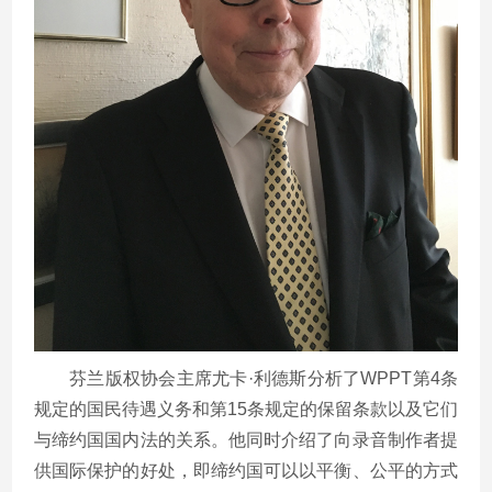
芬兰版权协会主席尤卡
·利德斯分析了
WPPT
第
4
条
规定的国民待遇义务和第
15
条规定的保留条款以及它们
与缔约国国内法的关系。他同时介绍了向录音制作者提
供国际保护的好处，即缔约国可以以平衡、公平的方式