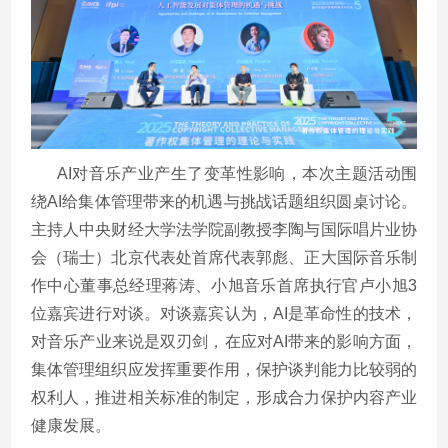
AI
对音乐产业产生了变革性影响，本次主题活动围
绕
AI
给集体管理带来的机遇与挑战话题组织圆桌讨论。
主持人中央财经大学法学院副教授李陶与国际唱片业协
会（瑞士）北京代表处首席代表郭彪、正大国际音乐制
作中心董事总经理蒋涛、小旭音乐首席执行官卢小旭
3
位嘉宾进行对谈。对谈嘉宾认为，
AI
是革命性的技术，
对音乐产业来说是双刃剑，在应对
AI
带来的影响方面，
集体管理组织应发挥重要作用，保护谈判能力比较弱的
权利人，推进相关标准的制定，形成合力保护内容产业
健康发展。