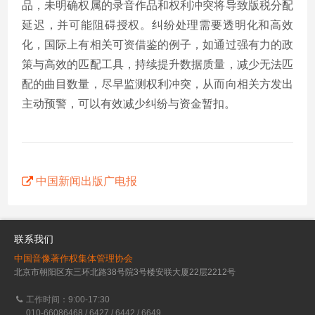
品，未明确权属的录音作品和权利冲突将导致版税分配
延迟，并可能阻碍授权。纠纷处理需要透明化和高效
化，国际上有相关可资借鉴的例子，如通过强有力的政
策与高效的匹配工具，持续提升数据质量，减少无法匹
配的曲目数量，尽早监测权利冲突，从而向相关方发出
主动预警，可以有效减少纠纷与资金暂扣。
中国新闻出版广电报
联系我们
中国音像著作权集体管理协会
北京市朝阳区东三环北路38号院3号楼安联大厦22层2212号
工作时间：9:00-17:30
010-66086468 / 6427 / 6442 / 6649