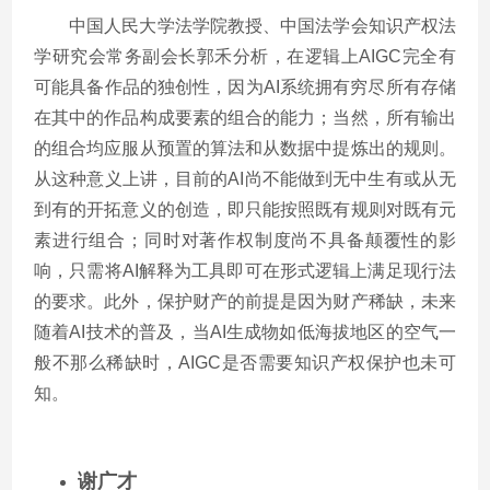
中国人民大学法学院教授、中国法学会知识产权法
学研究会常务副会长郭禾分析，在逻辑上
AIGC
完全有
可能具备作品的独创性，因为
AI
系统拥有穷尽所有存储
在其中的作品构成要素的组合的能力；当然，所有输出
的组合均应服从预置的算法和从数据中提炼出的规则。
从这种意义上讲，目前的
AI
尚不能做到无中生有或从无
到有的开拓意义的创造，即只能按照既有规则对既有元
素进行组合；同时对著作权制度尚不具备颠覆性的影
响，只需将
AI
解释为工具即可在形式逻辑上满足现行法
的要求。此外，保护财产的前提是因为财产稀缺，未来
随着
AI
技术的普及，当
AI
生成物如低海拔地区的空气一
般不那么稀缺时，
AIGC
是否需要知识产权保护也未可
知。
谢广才