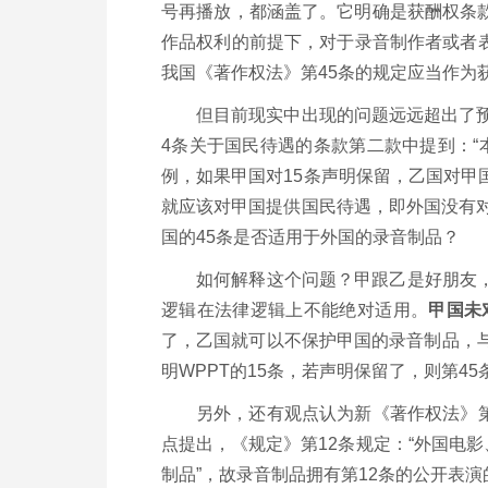
号再播放，都涵盖了。它明确是获酬权条
作品权利的前提下，对于录音制作者或者
我国《著作权法》第45条的规定应当作为
但目前现实中出现的问题远远超出了预
4条关于国民待遇的条款第二款中提到：“
例，如果甲国对15条声明保留，乙国对甲
就应该对甲国提供国民待遇，即外国没有对
国的45条是否适用于外国的录音制品？
如何解释这个问题？甲跟乙是好朋友
逻辑在法律逻辑上不能绝对适用。
甲国未
了，乙国就可以不保护甲国的录音制品，
明WPPT的15条，若声明保留了，则第4
另外，还有观点认为新《著作权法》第
点提出，《规定》第12条规定：“外国电影
制品”，故录音制品拥有第12条的公开表