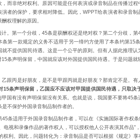
款，而非绝对权利。原因可能是任何表演或录音制品在传播过程
表演者的保护，要求相对降低。因此，WPPT给表演者和录音制
获酬权理解的原因。
计。第一个分歧，45条是获酬权还是绝对权？第二个分歧，第4
本条第一款规定的义务不适用于另一缔约方使用了本条约第15
国就不提供国民待遇。这是一个公平的原则。但有人据此推理认
15条声明保留，中国就应该对外国提供国民待遇。于是问题就
，乙跟丙是好朋友，是不是甲跟丙就是好朋友？那肯定不是。有
对15条声明保留，乙国应不应该对甲国提供国民待遇，只取决
与甲国有没有声明保留没有关系。也就是说，我国要不要将45条
5条是不保护外国录音制品制作者的。
45条适用于外国录音制品制作者，可以在《实施国际著作权条约
、电视和录像作品的著作权人，可以授权他人公开表演其作品”，
演的权利。因此，问题转化为：录音制品是否可以根据《规定》享有