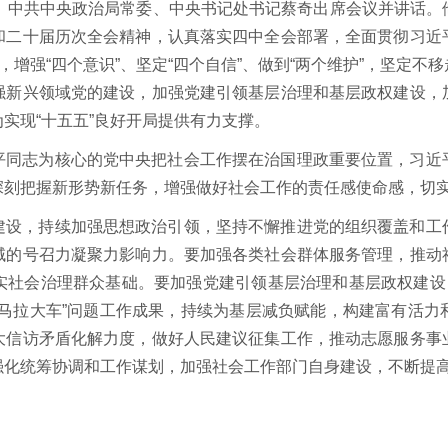
开。中共中央政治局常委、中央书记处书记蔡奇出席会议并讲话。
和二十届历次全会精神，认真落实四中全会部署，全面贯彻习近
，增强“四个意识”、坚定“四个自信”、做到“两个维护”，坚定
强新兴领域党的建设，加强党建引领基层治理和基层政权建设，
实现“十五五”良好开局提供有力支撑。
平同志为核心的党中央把社会工作摆在治国理政重要位置，习近
深刻把握新形势新任务，增强做好社会工作的责任感使命感，切
建设，持续加强思想政治引领，坚持不懈推进党的组织覆盖和工
域的号召力凝聚力影响力。要加强各类社会群体服务管理，推动
实社会治理群众基础。要加强党建引领基层治理和基层政权建设，
小马拉大车”问题工作成果，持续为基层减负赋能，构建富有活力
大信访矛盾化解力度，做好人民建议征集工作，推动志愿服务事
强化统筹协调和工作谋划，加强社会工作部门自身建设，不断提