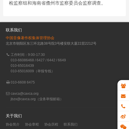
检监察组和海南省儋州市监察委员会监察调查。
联系我们
中国音像著作权集体管理协会
北京市朝阳区东三环北路38号院3号楼安联大厦22层2212号
工作时间：9:00-17:30
010-66086468 / 6427 / 6442 / 6649
010-65016439
010-65016009（举报专线）
010-6608 6475
cavca@cavca.org
jbzx@cavca.org
（业务举报邮箱）
关于我们
协会简介
协会章程
协会历程
联系我们