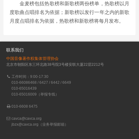
金麦榜包括热歌榜和新歌榜两份榜单，热歌榜以月
度歌曲点唱排名为依据；新歌榜以发行一年之内的新歌
月度点唱排名为依据，热歌榜和新歌榜将每月发布。
联系我们
中国音像著作权集体管理协会
北京市朝阳区东三环北路38号院3号楼安联大厦22层2212号
工作时间：9:00-17:30
010-66086468 / 6427 / 6442 / 6649
010-65016439
010-65016009（举报专线）
010-6608 6475
cavca@cavca.org
jbzx@cavca.org
（业务举报邮箱）