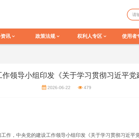
会资讯
政策法规
权利人专区
使用者
工作领导小组印发《关于学习贯彻习近平党
2026-06-22
479
工作，中央党的建设工作领导小组印发《关于学习贯彻习近平党