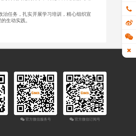
政治任务，扎实开展学习培训，精心组织宣
程的生动实践。
官方微信服务号
官方微信订阅号