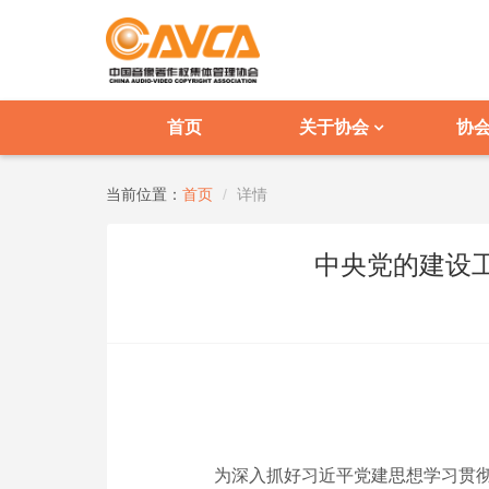
首页
关于协会
协
当前位置：
首页
详情
中央党的建设
为深入抓好习近平党建思想学习贯彻