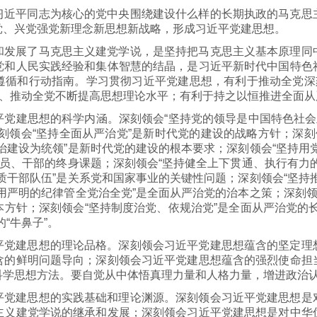
习近平同志为核心的党中央围绕建设什么样的长期执政的马克思
党、兴党强党新理念新思想新战略，形成习近平党建思想。
和发展了马克思主义建党学说，是坚持把马克思主义基本原理同
党和人民实践经验和集体智慧的结晶，是习近平新时代中国特色
遵循和行动指南。学习贯彻习近平党建思想，有利于推动全党深刻
装、推动全党不断提高思想理论水平；有利于持之以恒推进全面
党建思想的科学内涵。深刻领会“坚持党的领导是中国特色社会
刻领会“坚持全面从严治党”是新时代党的建设的战略方针；深刻
治建设为统领”是新时代党的建设的根本要求；深刻领会“坚持用
党员、干部的终身课题；深刻领会“坚持健全上下贯通、执行有力
质干部队伍”是关系党和国家事业的关键性问题；深刻领会“坚持
用严明的纪律管全党治全党”是全面从严治党的治本之策；深刻领
方针；深刻领会“坚持制度治党、依规治党”是全面从严治党的
“牛鼻子”。
平党建思想的理论品格。深刻领会习近平党建思想蕴含的坚定理
含的鲜明问题导向；深刻领会习近平党建思想蕴含的强烈使命担
科学思想方法。要自觉从中体悟真理力量和人格力量，增进政治
平党建思想的实践基础和理论渊源。深刻领会习近平党建思想是
主义建党学说的继承和发展；深刻领会习近平党建思想是对中华