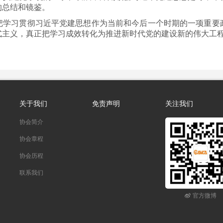
的总结和镜鉴。
把学习贯彻习近平党建思想作为当前和今后一个时期的一项重要
式主义，真正把学习成效转化为推进新时代党的建设新的伟大工
关于我们
免责声明
关注我们
协会简介
协会章程
协会历程
联系我们
官方微博