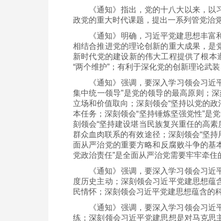
《通知》指出，党的十八大以来，以
政党的重大时代课题，提出一系列管党治
《通知》明确，习近平党建思想丰富
相结合推进党的理论创新的重大成果，是
新时代党的建设新的伟大工程提供了根本
“两个维护”；有利于深化党的创新理论武
《通知》强调，要深入学习领会习近平
集中统一领导”是党的领导的最高原则；深
立场和价值取向；深刻领会“坚持以党的政
本任务；深刻领会“坚持锤炼坚强党性”是
刻领会“坚持建设堪当民族复兴重任的高素
群众血肉联系的有效途径；深刻领会“坚持
面从严治党的重要方略和反腐败斗争的基本
党政治责任”是全面从严治党需要牢牢牵住的
《通知》强调，要深入学习领会习近
度历史主动；深刻领会习近平党建思想蕴
民情怀；深刻领会习近平党建思想蕴含的
《通知》强调，要深入学习领会习近
练；深刻领会习近平党建思想是对马克思