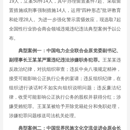
19人，立案50件14人，其中办理留置案件7起、采取留
置措施或刑事强制措施14人，运用“四种形态”批评教育
和处理28人。为进一步强化警示震慑效应，现选取7起
全国性行业协会商会领域违规违纪违法典型案例予以公
布。
典型案例一：中国电力企业联合会原党委副书记、
副理事长王某某严重违纪违法涉嫌职务犯罪。
王某某违
反政治纪律，对抗组织审查；违反中央八项规定精神，
接受可能影响公正执行公务的宴请；违反组织纪律，在
组织进行谈话时不如实向组织说明问题；违反廉洁纪
律，收受可能影响公正执行公务的股权并获得分红；涉
嫌受贿犯罪。王某某被给予开除党籍处分和免职处理，
涉嫌犯罪问题移送司法机关处理。
典型案例二：中国世界民族文化交流促进会原会长