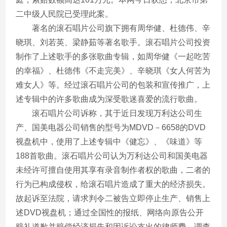
二中级人民院已受理此案。
著名的滚石唱片公司旗下拥有周华健、杜德伟、辛
晓琪、刘若英、梁静茹等著名歌手。滚石唱片公司投资
制作了上述歌手的多张歌曲专辑，如周华健《一起吃苦
的幸福》、杜德伟《不走完美》、辛晓琪《女人何苦为
难女人》等。经过滚石唱片公司的包装和宣传推广，上
述专辑中的许多歌曲成为深受歌迷喜爱的流行歌曲。
滚石唱片公司诉称，其于近日发现万利达公司生
产、国美电器公司销售的型号为MDVD－6658的DVD
视盘机中，使用了上述专辑中《健忘》、《味道》等
188首歌曲。滚石唱片公司认为万利达公司和国美电器
未经许可擅自使用其享有录音制作者权的歌曲，二者的
行为已构成侵权，给滚石唱片造成了重大的经济损失。
故起诉至法院，请求判令二被告立即停止生产、销售上
述DVD视盘机；通过全国性的报纸、网络向原告公开
赔礼道歉并赔偿经济损失和因诉讼支出的律师费、调查