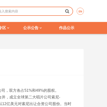
EN
专区
公示公告
作品公示
，双方各占51%和49%的股权。
合并，成立全球第二大唱片公司索尼-
以12亿美元对索尼出让合资公司股份。当时