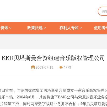
会资讯
政策法规
权利人专区
使用者
KKR贝塔斯曼合资组建音乐版权管理公司
2009-07-13
4779
日宣布，与德国媒体集团贝塔斯曼合资成立一家音乐版权管理公司
市场。2004年8月，其曾将旗下BMG公司与索尼的音乐业务
D唱片销量下滑，同时两家数字战略业务并不合拍，4年后贝塔斯曼