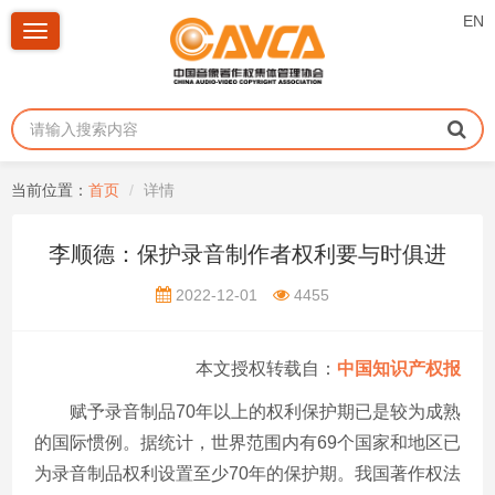
EN
Toggle
navigation
当前位置：
首页
详情
李顺德：保护录音制作者权利要与时俱进
2022-12-01
4455
本文授权转载自：
中国知识产权报
赋予录音制品
70
年以上的权利保护期已是较为成熟
的国际惯例。据统计，世界范围内有
69
个国家和地区已
为录音制品权利设置至少
70
年的保护期。我国著作权法