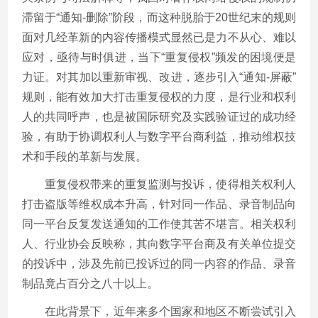
滞留于“通知
-
删除”阶段，而这种脱胎于
20
世纪末的规则
面对几经革新的内容传播模式显然已是力不从心、难以
应对，亟待与时俱进，当下“重复侵权”频发的困境便是
力证。对其加以重新审视、改进，逐步引入“通知
-
屏蔽”
规则，能有效加大打击重复侵权的力度，是行业和权利
人的共同呼声，也是被国际研究及实践验证过的成功经
验，有助于协调权利人与数字平台商利益，推动维权技
术和手段的革新与发展。
重复侵权带来的重复监测与投诉，使得相关权利人
打击盗版等维权成本升高，针对同一作品、录音制品向
同一平台反复发送通知的工作使其苦不堪言。相关权利
人、行业协会反映称，其向数字平台商及有关单位提交
的投诉中，涉及先前已投诉过的同一内容的作品、录音
制品竟占百分之八十以上。
在此背景下，近年来多个国家和地区不断尝试引入