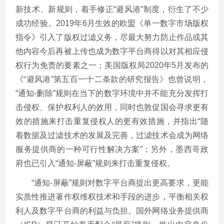
新技术、新规则，着手修正“避风港”制度，衍生了不少
成功经验。
2019
年
6
月生效的欧盟《单一数字市场版权
指令》引入了版权过滤义务，尽最大努力防止作品或其
他内容今后再被上传也成为数字平台商得以对其相应侵
权行为免责的要素之一；美国版权局
2020
年
5
月发布的
《“避风港”第五百一十二条款的研究报告》也曾说明，
“通知
-
删除”规则在当下的数字环境中并不能充分发挥打
击侵权、保护权利人的效用，同时也敦促国会寻求更有
效的措施来打击重复侵权人的更有效措施，并指出“随
着数据及过滤技术的发展及完善，过滤技术会成为网络
服务提供商的一种可行性解决方案”；另外，墨西哥政
府也已引入“通知
-
屏蔽”规则来打击重复侵权。
“通知
-
屏蔽”规则对数字平台商提出更高要求，更能
实质性推进著作权维权技术和手段的进步，平衡相关权
利人及数字平台商的利益与负担。国外网络业务提供商