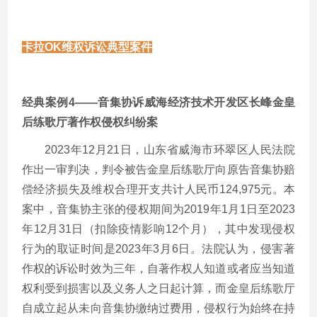
卡拉OK维权诉讼
典型案件
经典案例4——音集协诉威海经济技术开发区长峰金皇
后练歌厅著作权侵权纠纷案
2023年12月21日，山东省威海市环翠区人民法院
作出一审判决，判令被告金皇后练歌厅向原告音集协赔
偿经济损失及维权合理开支共计人民币124,975元。本
案中，音集协主张的侵权期间为2019年1月1日至2023
年12月31日（扣除疫情影响12个月），其中发现侵权
行为的取证时间是2023年3月6日。法院认为，侵害著
作权的诉讼时效为三年，自著作权人知道或者应当知道
权利受到损害以及义务人之日起计算，而金皇后练歌厅
自成立起从未向音集协缴纳过费用，侵权行为始终在持