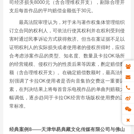
司经济损失8000元（含合理维权开支），剔除合理开
支后每首作品的平均赔偿金额低于30元。
最高法院审理认为，对于未与著作权集体管理组织
订立合同的权利人，可依法行使其权利并在权利受到侵
害时通过民事诉讼方式获得救济。但当在案证据不足以
证明权利人的实际损失或者使用者的侵权所得时，应综
合考虑涉案作品的类型、知名度、数量及卡拉OK场所
的经营规模、侵权行为的性质后果等因素，酌定赔偿数
额（含合理维权开支）。在确定赔偿数额时，最高法特
别强调了卡拉OK使用者是否向音集协交费这一重要因
素，在判决结果上将每首音乐电视作品的单曲判赔额大
幅调低，逐步趋同于卡拉OK经营市场版权使用费的正
常标准。
经典案例8——天津华易典藏文化传媒有限公司与佛山