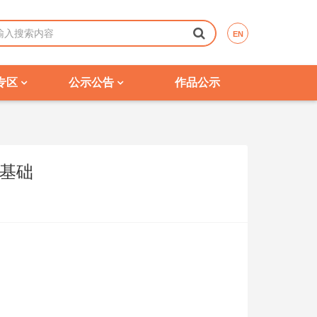
EN
专区
公示公告
作品公示
基础