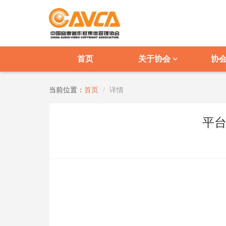
首页
关于协会
协
当前位置：
首页
详情
平